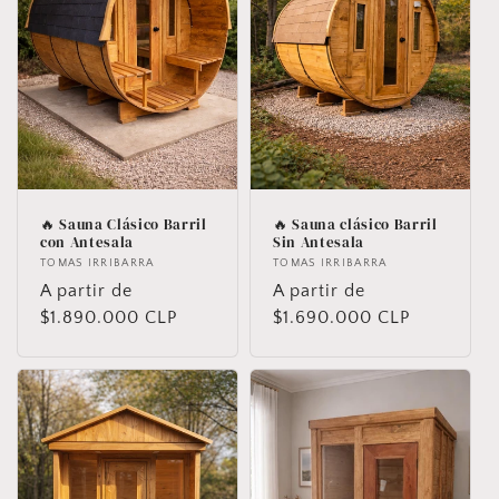
c
i
ó
n
:
🔥 Sauna Clásico Barril
🔥 Sauna clásico Barril
con Antesala
Sin Antesala
Proveedor:
TOMAS IRRIBARRA
Proveedor:
TOMAS IRRIBARRA
Precio
A partir de
Precio
A partir de
habitual
$1.890.000 CLP
habitual
$1.690.000 CLP