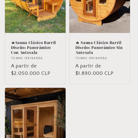
🔥Sauna Clásico Barril
🔥 Sauna Clásico Barril
Diseño: Panorámico
Diseño: Panorámico Sin
Con Antesala
Antesala
Proveedor:
TOMAS IRRIBARRA
Proveedor:
TOMAS IRRIBARRA
Precio
A partir de
Precio
A partir de
habitual
$2.050.000 CLP
habitual
$1.890.000 CLP