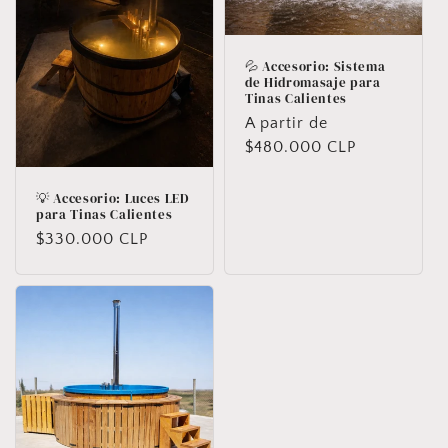
💦 Accesorio: Sistema
de Hidromasaje para
Tinas Calientes
Precio
A partir de
habitual
$480.000 CLP
💡 Accesorio: Luces LED
para Tinas Calientes
Precio
$330.000 CLP
habitual