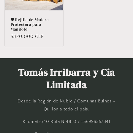
🛡️ Rejilla de Madera
Protectora para
Manifold
Precio
$320.000 CLP
habitual
Tomás Irribarra y Cia
Limitada
Desde la Región de Ñuble / Comunas Bulnes -
Quillón a todo el país.
Kilometro 10 Ruta N 48-0 / +56996357341