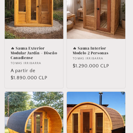
🔥 Sauna Exterior
🔥 Sauna Interior
Modular Jardín – Diseño
Modelo 2 Personas
Canadiense
Proveedor:
TOMAS IRRIBARRA
Proveedor:
TOMAS IRRIBARRA
Precio
$1.290.000 CLP
Precio
A partir de
habitual
habitual
$1.890.000 CLP