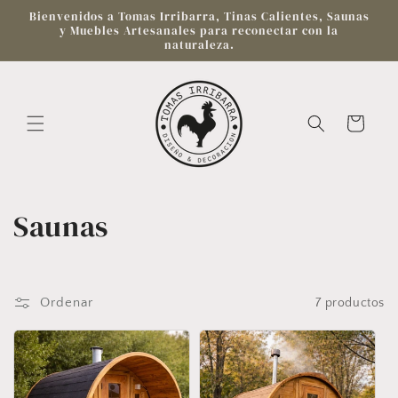
Ir
Bienvenidos a Tomas Irribarra, Tinas Calientes, Saunas
directamente
y Muebles Artesanales para reconectar con la
al contenido
naturaleza.
Carrito
C
Saunas
o
l
Ordenar
7 productos
e
c