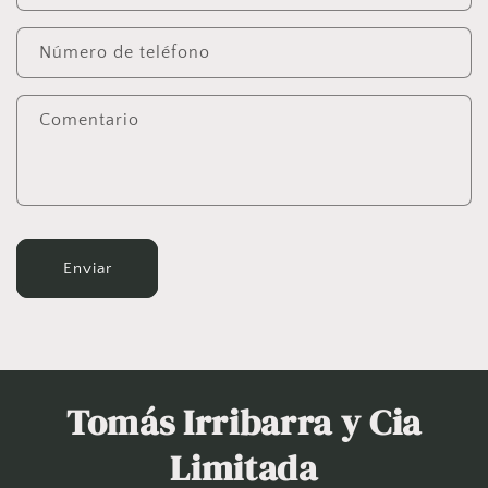
u
l
Número de teléfono
a
r
Comentario
i
o
d
e
c
Enviar
o
n
t
a
Tomás Irribarra y Cia
c
t
Limitada
o