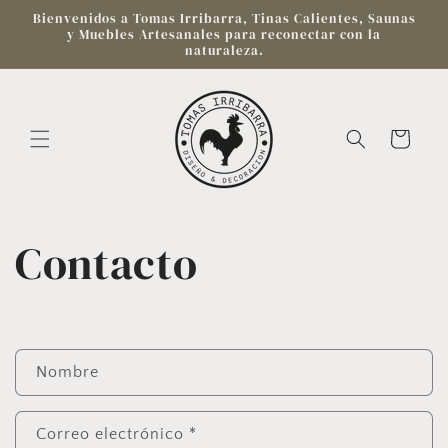
Ir
Bienvenidos a Tomas Irribarra, Tinas Calientes, Saunas
directamente
y Muebles Artesanales para reconectar con la
al contenido
naturaleza.
Carrito
Contacto
F
Nombre
o
r
Correo electrónico
*
m