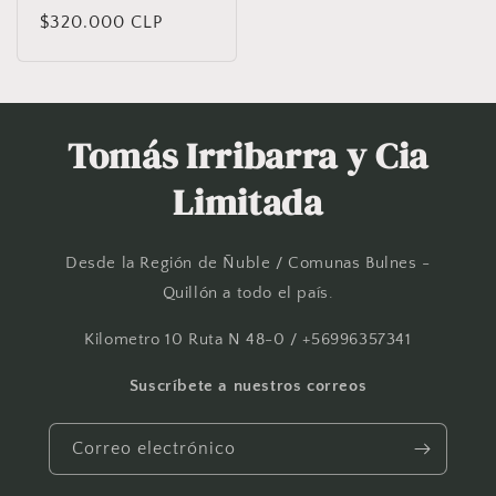
Precio
$320.000 CLP
habitual
Tomás Irribarra y Cia
Limitada
Desde la Región de Ñuble / Comunas Bulnes -
Quillón a todo el país.
Kilometro 10 Ruta N 48-0 / +56996357341
Suscríbete a nuestros correos
Correo electrónico