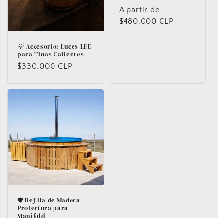
Precio
A partir de
habitual
$480.000 CLP
💡 Accesorio: Luces LED
para Tinas Calientes
Precio
$330.000 CLP
habitual
🛡️ Rejilla de Madera
Protectora para
Manifold