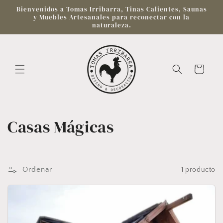
Ir
Bienvenidos a Tomas Irribarra, Tinas Calientes, Saunas
directamente
y Muebles Artesanales para reconectar con la
al contenido
naturaleza.
Carrito
C
Casas Mágicas
o
l
Ordenar
1 producto
e
c