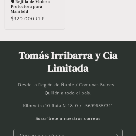
🛡️ Rejilla de Madera
Protectora para
Manifold
Precio
$320.000 CLP
habitual
Tomás Irribarra y Cia
Limitada
Desde la Región de Ñuble / Comunas Bulnes -
Quillón a todo el país.
Kilometro 10 Ruta N 48-0 / +56996357341
Suscríbete a nuestros correos
Correo electrónico