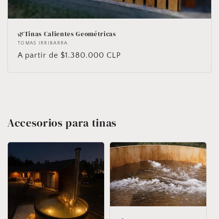
🌿Tinas Calientes Geométricas
Proveedor:
TOMAS IRRIBARRA
Precio
A partir de $1.380.000 CLP
habitual
Accesorios para tinas