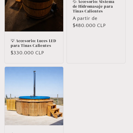
💦 Accesorio: Sistema
de Hidromasaje para
Tinas Calientes
Precio
A partir de
habitual
$480.000 CLP
💡 Accesorio: Luces LED
para Tinas Calientes
Precio
$330.000 CLP
habitual