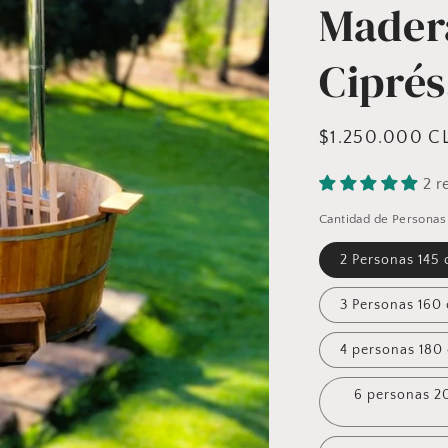
Mader
Ciprés
Precio
$1.250.000 C
habitual
2 r
Cantidad de Personas
2 Personas 145 
3 Personas 160
6 personas 2