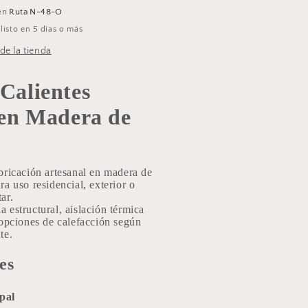
e
 en
Ruta N-48-O
iprés.
isto en 5 días o más
de la tienda
 Calientes
 en Madera de
abricación artesanal en madera de
ra uso residencial, exterior o
ar.
 estructural, aislación térmica
s opciones de calefacción según
te.
es
pal