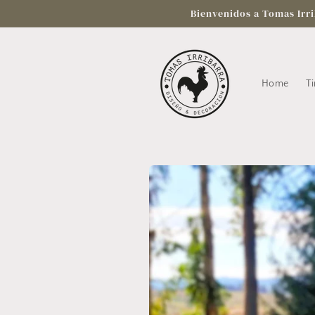
Ir
Bienvenidos a Tomas Irri
directamente
al contenido
Home
Ti
Ir
directamente
a la
información
del producto