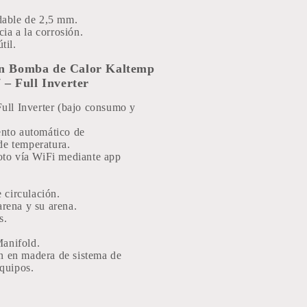
dable de 2,5 mm.
ncia a la corrosión.
til.
n Bomba de Calor Kaltemp
 – Full Inverter
ull Inverter (bajo consumo y
nto automático de
de temperatura.
oto vía WiFi mediante app
circulación.
arena y su arena.
s.
anifold.
n en madera de sistema de
quipos.