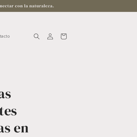
nectar con la naturaleza.
Iniciar
Carrito
tacto
sesión
as
tes
as en