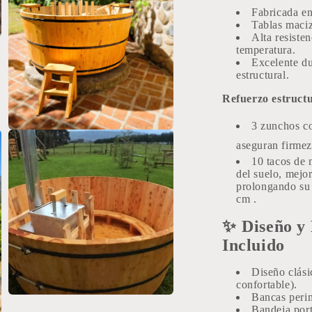
Fabricada e
Tablas maci
Alta resiste
temperatura.
Excelente du
estructural.
Refuerzo estruct
3 zunchos co
Abrir
elemento
a
seguran firmez
multimedia
10 tacos de 
7
del suelo, mejo
en
prolongando su 
una
ventana
cm
.
modal
✨
Diseño y
Incluido
Diseño clás
confortable).
Bancas perim
Abrir
Bandeja port
elemento