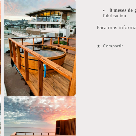
Abrir
elemento
8 meses de g
multimedia
15
fabricación.
en
una
Para más informa
ventana
modal
Compartir
Abrir
elemento
multimedia
17
en
una
ventana
modal