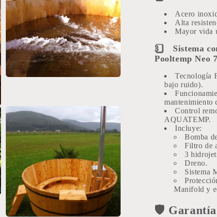
ventana
modal
Acero inoxi
A
lta resiste
Mayor vida ú
3️
⃣
Sistema co
Pooltemp Neo 7
Tecnología F
Abrir
bajo ruido).
elemento
Funcionamie
multimedia
mantenimiento 
13
en
Control rem
una
AQUATEMP.
ventana
Incluye:
modal
Bomba de 
Filtro de 
3 hidrojet
Dreno.
Sistema M
Protecció
Manifold y e
🛡️
Garantía