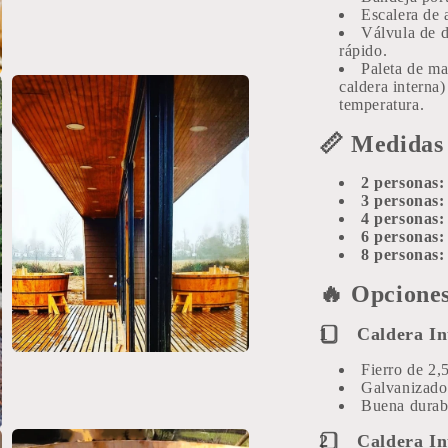
multimedia
Escalera de 
9
Válvula de d
en
rápido.
una
Paleta de ma
ventana
caldera interna
modal
temperatura.
📏
Medidas 
2 personas:
3 personas:
4 personas:
6 personas:
8 personas:
🔥
Opciones
1️
⃣
Caldera Int
Abrir
Fierro de 2,
elemento
Galvanizado 
multimedia
11
Buena durab
en
una
2️
⃣
Caldera Int