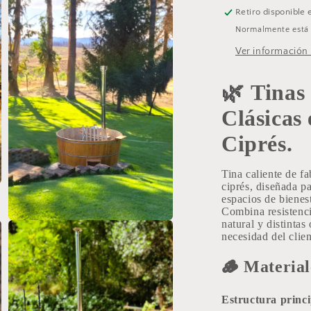
de
d
Retiro disponible
Ciprés.
C
Normalmente está l
Ver información 
🌿
Tinas
Clásicas
Ciprés.
Tina caliente de f
ciprés, diseñada pa
espacios de bienest
Combina resistencia
natural y distinta
Abrir
elemento
necesidad del clien
multimedia
5
🪵
Material
en
una
ventana
modal
Estructura princi