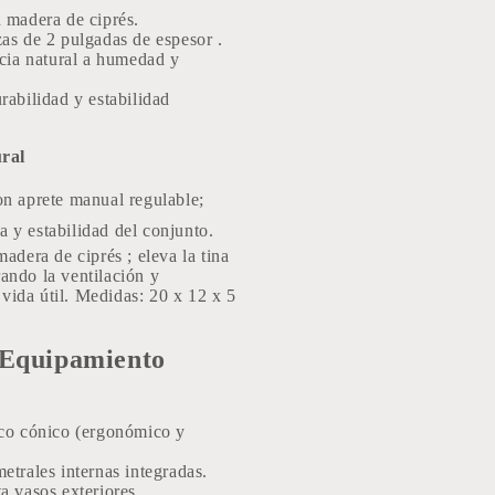
n
madera de ciprés
.
zas de
2 pulgadas de espesor
.
ncia natural a humedad y
rabilidad y estabilidad
ural
n aprete manual regulable;
a y estabilidad del conjunto.
madera de ciprés ; e
leva la tina
rando la ventilación y
vida útil.
Medidas:
20 x 12 x 5
 Equipamiento
ico cónico (ergonómico y
etrales internas integradas.
a vasos exteriores.