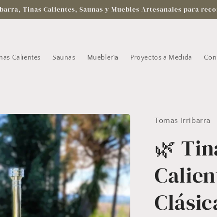
barra, Tinas Calientes, Saunas y Muebles Artesanales para reco
nas Calientes
Saunas
Mueblería
Proyectos a Medida
Con
Tomas Irribarra
🌿 Tin
Calien
Clásic