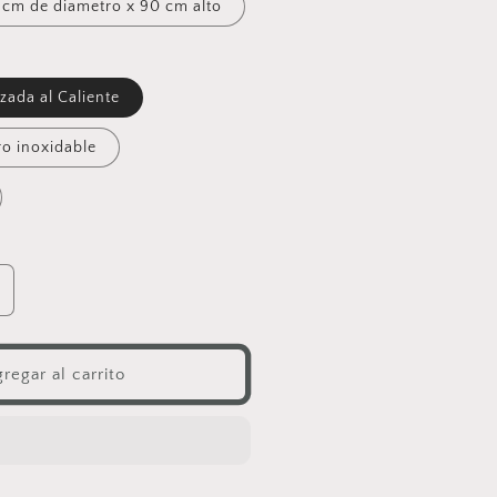
 cm de diametro x 90 cm alto
zada al Caliente
ro inoxidable
umentar
antidad
ara

regar al carrito
inas
alientes
lásicas
n
adera