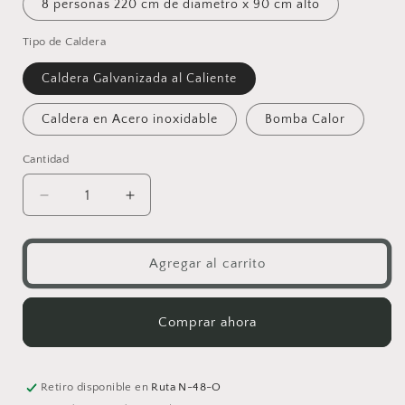
8 personas 220 cm de diametro x 90 cm alto
Tipo de Caldera
Caldera Galvanizada al Caliente
Caldera en Acero inoxidable
Bomba Calor
Cantidad
Reducir
Aumentar
cantidad
cantidad
para
para
🌿
🌿
Agregar al carrito
Tina
Tina
Clásica
Clásica
de
de
Comprar ahora
Madera
Madera
de
de
Ciprés
Ciprés
Retiro disponible en
Ruta N-48-O
+
+