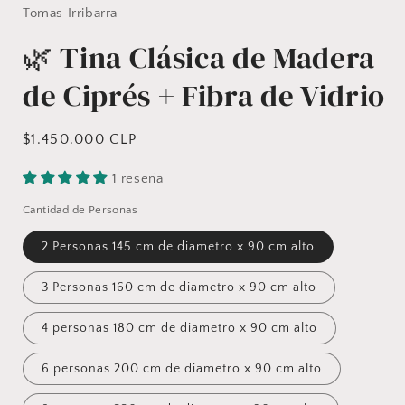
Tomas Irribarra
modal
🌿 Tina Clásica de Madera
de Ciprés + Fibra de Vidrio
Precio
$1.450.000 CLP
habitual
1 reseña
Cantidad de Personas
2 Personas 145 cm de diametro x 90 cm alto
3 Personas 160 cm de diametro x 90 cm alto
4 personas 180 cm de diametro x 90 cm alto
6 personas 200 cm de diametro x 90 cm alto