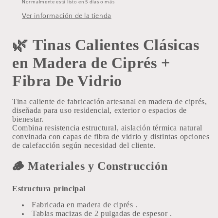
Fibra
Fibra
Normalmente está listo en 5 días o más
de
de
Ver información de la tienda
Vidrio
Vidrio
🌿
Tinas Calientes Clásicas
en Madera de Ciprés +
Fibra De Vidrio
Tina caliente de fabricación artesanal en madera de ciprés,
diseñada para uso residencial, exterior o espacios de
bienestar.
Combina resistencia estructural, aislación térmica natural
convinada con capas de fibra de vidrio y distintas opciones
de calefacción según necesidad del cliente.
🪵
Materiales y Construcción
Estructura principal
Fabricada en
madera de ciprés
.
Tablas macizas de
2 pulgadas de espesor
.