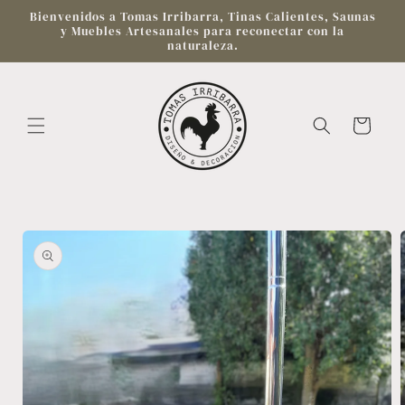
Ir
Bienvenidos a Tomas Irribarra, Tinas Calientes, Saunas
directamente
y Muebles Artesanales para reconectar con la
al contenido
naturaleza.
Carrito
Ir
directamente
a la
información
del producto